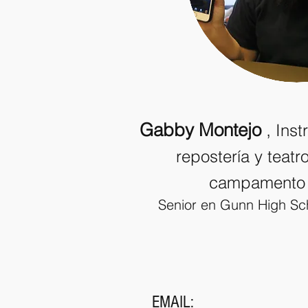
Gabby Montejo
,
Inst
repostería y teatr
campamento 
Senior en Gunn High Sch
EMAIL: