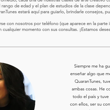
omedio, cada una de nuestras clases de arte creativo co
, el rango de edad y el plan de estudios de la clase de
nTunes estará aquí para guiarlo, brindarle consejos, pub
e con nosotros por teléfono (que aparece en la parte in
en cualquier momento con sus consultas. ¡Estamos desea
Siempre me ha gus
enseñar algo que me
QuaranTunes, tuv
ambas cosas. He c
todo el país y tuv
con ellos, ser su c