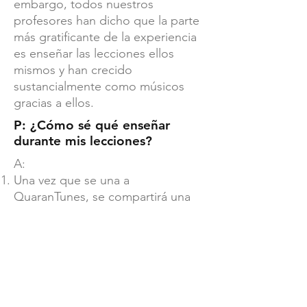
embargo, todos nuestros
profesores han dicho que la parte
más gratificante de la experiencia
es enseñar las lecciones ellos
mismos y han crecido
sustancialmente como músicos
gracias a ellos.
P: ¿Cómo sé qué enseñar
durante mis lecciones?
A:
Una vez que se una a
QuaranTunes, se compartirá una
gran
carpeta de Google Drive
con
usted. La carpeta tiene varios
recursos, como planes de
lecciones prefabricados,
grabaciones de talleres de
maestros anteriores y partituras