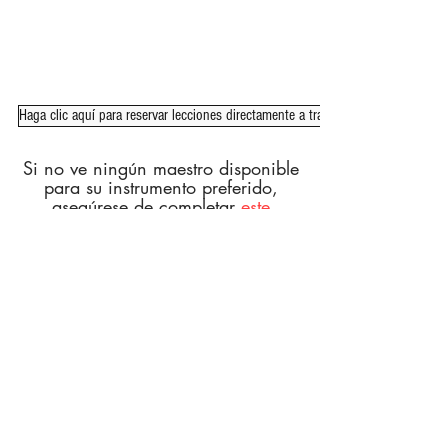
Haga clic aquí para reservar lecciones directamente a través de Picktime
Si no ve ningún maestro disponible
para su instrumento preferido,
asegúrese de completar
este
formulario de lista de espera
y nos
aseguraremos de comunicarnos con
usted en el momento en que haya
un maestro disponible o se contrate
a un nuevo maestro.
SUSCRÍBETE PARA
ACTUALIZACIONES
Suscríbase ahora